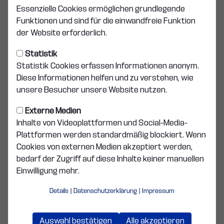
Donnerstag, 24.07.2025 11:11 Uhr
|
Hermann Schiller
Essenzielle Cookies ermöglichen grundlegende
Topspiel zum Regionalligaauftakt am
Funktionen und sind für die einwandfreie Funktion
Freitagabend
der Website erforderlich.
Am Freitag (19.00)startet der FV Illertissen in die neue
Statistik
Regionalligasaison. Kein Geringerer als der Topfavorit
Statistik Cookies erfassen Informationen anonym.
Würzburger Kickers gastiert im Illertisser Vöhlinstadion.
Diese Informationen helfen und zu verstehen, wie
Der ehemalige Drittligist geht mit viel
unsere Besucher unsere Website nutzen.
Vorschusslorbeeren in die neue Runde, hat seinen Kader
runderneuert.
Externe Medien
Inhalte von Videoplattformen und Social-Media-
Plattformen werden standardmäßig blockiert. Wenn
Cookies von externen Medien akzeptiert werden,
2022 war man aus der 3. Liga abgestiegen, wurde zwei
bedarf der Zugriff auf diese Inhalte keiner manuellen
Jahre später souverän Meister in der Regionalliga Bayern.
Einwilligung mehr.
In der anschließenden Relegation scheiterte man aber an
der zweiten Mannschaft von Hannover 96. Diesen
Details
|
Datenschutzerklärung
|
Impressum
‚Betriebsunfall‘ scheint man bei den Kickers wieder
reparieren zu wollen, verpflichtete 9 Neuzugänge,
durchwegs Akteure mit Regionalliga Erfahrung. Darunter
Auswahl bestätigen
Alle akzeptieren