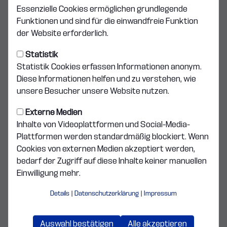
Mittwoch: 9:00 - 12:30 Uhr
Essenzielle Cookies ermöglichen grundlegende
Funktionen und sind für die einwandfreie Funktion
Donnerstag: 9:00 - 12:30 Uhr
der Website erforderlich.
Statistik
Freitag: 9:00 - 12:30 Uhr
Statistik Cookies erfassen Informationen anonym.
Diese Informationen helfen und zu verstehen, wie
Adresse
unsere Besucher unsere Website nutzen.
Vöhlinstraße 2
Externe Medien
Inhalte von Videoplattformen und Social-Media-
89257 Illertissen
Plattformen werden standardmäßig blockiert. Wenn
Cookies von externen Medien akzeptiert werden,
Wegbeschreibung
bedarf der Zugriff auf diese Inhalte keiner manuellen
Einwilligung mehr.
Kontaktdaten
Email: info@fvillertissen.de
Details
|
Datenschutzerklärung
|
Impressum
Telefon: 07303 903508
Auswahl bestätigen
Alle akzeptieren