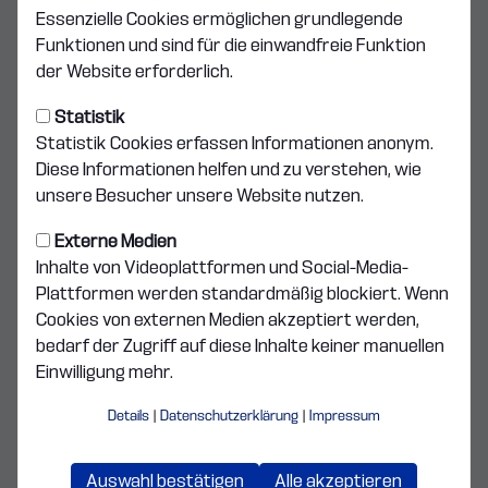
Funktionsteam U10
Essenzielle Cookies ermöglichen grundlegende
Funktionen und sind für die einwandfreie Funktion
Maik Otto
der Website erforderlich.
Trainer
Statistik
Statistik Cookies erfassen Informationen anonym.
Diese Informationen helfen und zu verstehen, wie
E-Mail
unsere Besucher unsere Website nutzen.
Externe Medien
Jerin Joy
Inhalte von Videoplattformen und Social-Media-
Co-Trainer
Plattformen werden standardmäßig blockiert. Wenn
Cookies von externen Medien akzeptiert werden,
bedarf der Zugriff auf diese Inhalte keiner manuellen
Einwilligung mehr.
Details
|
Datenschutzerklärung
|
Impressum
News
Auswahl bestätigen
Alle akzeptieren
NACHWUCHS