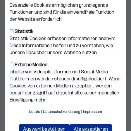
FVI gewinnt letztes Saisonspiel
Essenzielle Cookies ermöglichen grundlegende
Funktionen und sind für die einwandfreie Funktion
Mit 2:1 (2:0) gewann der FV Illertissen sein letztes
der Website erforderlich.
Saisonspiel gegen Schwaben Augsburg, beendete damit
Runde auf einem äußerst beachtlichen 4. Tabellenplatz.
Statistik
Gegner Schwaben Augsburg muss dagegen versuchen,
Statistik Cookies erfassen Informationen anonym.
über die Relegation den Klassenerhalt doch noch zu
Diese Informationen helfen und zu verstehen, wie
schaffen. Auf Seiten der Iillertisser wurden vor dem Spiel
unsere Besucher unsere Website nutzen.
Trainer Holger Bachthaler auf Grund seiner Verdienste
zum Ehrenmitglied ernannt und zudem einige Spieler
Externe Medien
verabschiedet. Die einheimischen ließen beim Spiel selber
Inhalte von Videoplattformen und Social-Media-
jedoch von Beginn an keine Zweifel aufkommen, dass sie
Plattformen werden standardmäßig blockiert. Wenn
nichts verschenken würden. Schon nach wenigen
Cookies von externen Medien akzeptiert werden,
Minuten konnten sie gleich in Führung gehen, Tobias Rühle
bedarf der Zugriff auf diese Inhalte keiner manuellen
verwandelte einen Handelfmeter zum 1:0.
Einwilligung mehr.
Vorausgegangen war ein Dribbling von ihm selber, bei dem
ihn ein gegnerischer Abwehrspieler im Fallen nur noch mit
Details
|
Datenschutzerklärung
|
Impressum
der Hand stoppen konnte. Den Gästen merkte man den
Schock des frühen Rückstandes sofort an, sie wussten,
Auswahl bestätigen
Alle akzeptieren